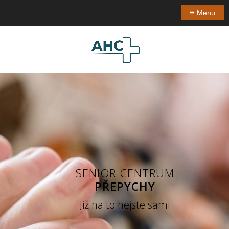
≡
Menu
SENIOR CENTRUM
PŘEPYCHY
Již na to nejste sami