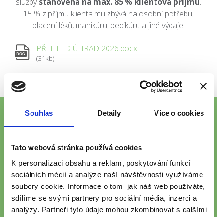
služby
stanovena na max. 85 % klientova příjmu
.
15 % z příjmu klienta mu zbývá na osobní potřebu,
placení léků, manikúru, pedikúru a jiné výdaje.
PŘEHLED ÚHRAD 2026.docx
(31kb)
Souhlas
Detaily
Více o cookies
Tato webová stránka používá cookies
K personalizaci obsahu a reklam, poskytování funkcí
ZAJIŠŤUJEME PÉČI I V DALŠÍCH
sociálních médií a analýze naší návštěvnosti využíváme
LOKALITÁCH
soubory cookie. Informace o tom, jak náš web používáte,
sdílíme se svými partnery pro sociální média, inzerci a
Prohlédněte si všechna naše zařízení.
analýzy. Partneři tyto údaje mohou zkombinovat s dalšími