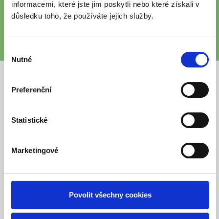
informacemi, které jste jim poskytli nebo které získali v
důsledku toho, že používáte jejich služby.
PROHLÉDNOUT
Výběr
Nutné
souhlasu
Preferenční
Statistické
Marketingové
AHC Senior centrum Přepychy
Povolit všechny cookies
Přepychy 21
517 32