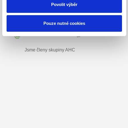
Přepychy
Povolit výběr
+420 494 322 629
Pouze nutné cookies
prepychy@ahc.cz
Datová schránka:
x3r53gp
Jsme členy skupiny
AHC